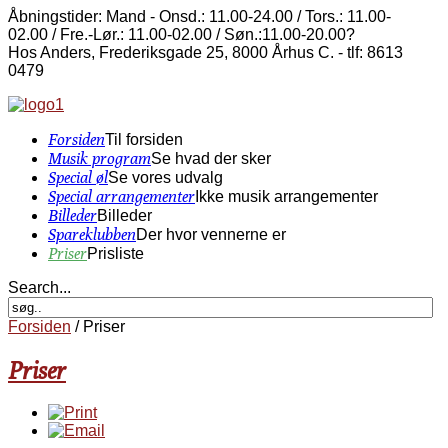
Åbningstider: Mand - Onsd.: 11.00-24.00 / Tors.: 11.00-
02.00 / Fre.-Lør.: 11.00-02.00 / Søn.:11.00-20.00?
Hos Anders, Frederiksgade 25, 8000 Århus C. - tlf: 8613
0479
Forsiden
Til forsiden
Musik program
Se hvad der sker
Special øl
Se vores udvalg
Special arrangementer
Ikke musik arrangementer
Billeder
Billeder
Spareklubben
Der hvor vennerne er
Priser
Prisliste
Search...
Forsiden
/
Priser
Priser